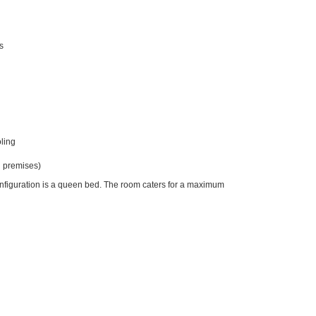
s
ling
 premises)
onfiguration is a queen bed. The room caters for a maximum