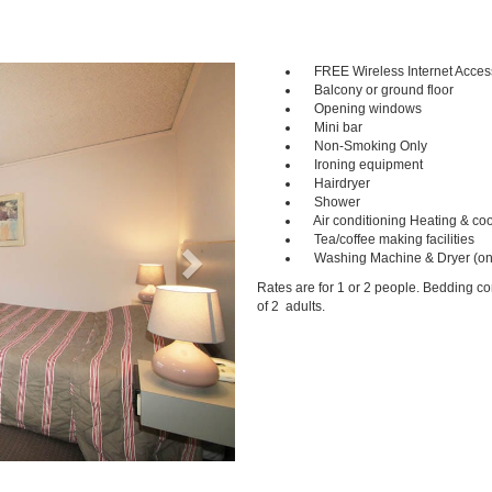
FREE Wireless Internet Acces
Next
Balcony or ground floor
Opening windows
Mini bar
Non-Smoking Only
Ironing equipment
Hairdryer
Shower
Air conditioning Heating & coo
Tea/coffee making facilities
Washing Machine & Dryer (on
Rates are for 1 or 2 people. Bedding c
of 2 adults.