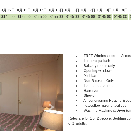
8月 12日
8月 13日
8月 14日
8月 15日
8月 16日
8月 17日
8月 18日
8月 19日
$
145
.00
$
145
.00
$
155
.00
$
155
.00
$
145
.00
$
145
.00
$
145
.00
$
145
.00
FREE Wireless Internet Acces
Next
In room spa bath
Balcony rooms only
Opening windows
Mini bar
Non-Smoking Only
Ironing equipment
Hairdryer
Shower
Air conditioning Heating & coo
Tea/coffee making facilities
Washing Machine & Dryer (on
Rates are for 1 or 2 people. Bedding c
of 2 adults.