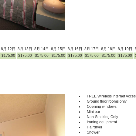
8月 12日
8月 13日
8月 14日
8月 15日
8月 16日
8月 17日
8月 18日
8月 19日
$
175
.00
$
175
.00
$
175
.00
$
175
.00
$
175
.00
$
175
.00
$
175
.00
$
175
.00
FREE Wireless Internet Acces
Next
Ground floor rooms only
Opening windows
Mini bar
Non-Smoking Only
Ironing equipment
Hairdryer
Shower