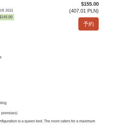
$
155
.00
(
407
.01
PLN
)
8月 20日
$
145
.00
s
ling
 premises)
onfiguration is a queen bed. The room caters for a maximum