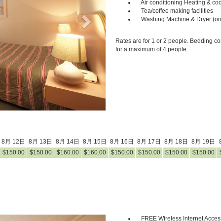
Air conditioning Heating & coo
Tea/coffee making facilities
Washing Machine & Dryer (on
Rates are for 1 or 2 people. Bedding co
for a maximum of 4 people.
8月 12日
8月 13日
8月 14日
8月 15日
8月 16日
8月 17日
8月 18日
8月 19日
$
150
.00
$
150
.00
$
160
.00
$
160
.00
$
150
.00
$
150
.00
$
150
.00
$
150
.00
FREE Wireless Internet Acces