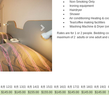
Non-Smoking Only
Ironing equipment
Hairdryer
Shower
Air conditioning Heating & coo
Tea/coffee making facilities
Washing Machine & Dryer (on
Rates are for 1 or 2 people. Bedding con
maximum of 2 adults or one adult and o
8月 12日
8月 13日
8月 14日
8月 15日
8月 16日
8月 17日
8月 18日
8月 19日
$
145
.00
$
145
.00
$
155
.00
$
155
.00
$
145
.00
$
145
.00
$
145
.00
$
145
.00