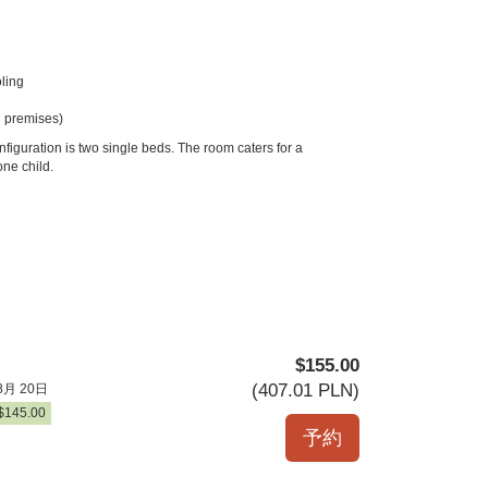
ling
 premises)
figuration is two single beds. The room caters for a
ne child.
$
155
.00
(
407
.01
PLN
)
8月 20日
$
145
.00