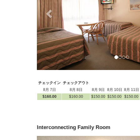
チェックイン
チェックアウト
8月 7日
8月 8日
8月 9日
8月 10日
8月 11日
$
160
.00
$
160
.00
$
150
.00
$
150
.00
$
150
.00
Interconnecting Family Room