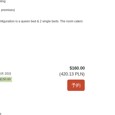
ling
 premises)
nfiguration is a queen bed & 2 single beds. The room caters
$
160
.00
(
420
.13
PLN
)
8月 20日
$
150
.00
s