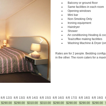
Next
Balcony or ground floor
Same facilities in each room
Opening windows
Mini bar
Non-Smoking Only
Ironing equipment
Hairdryer
Shower
Air conditioning Heating & coo
Tea/coffee making facilities
Washing Machine & Dryer (on
Rates are for 2 people. Bedding configu
in the other. The room caters for a max
8月 12日
8月 13日
8月 14日
8月 15日
8月 16日
8月 17日
8月 18日
8月 19日
$
290
.00
$
290
.00
$
310
.00
$
310
.00
$
290
.00
$
290
.00
$
290
.00
$
290
.00