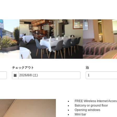
チェックアウト
泊
FREE Wireless Internet Acces
Next
Balcony or ground floor
Opening windows
Mini bar