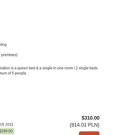
ling
 premises)
ration is a queen bed & a single in one room / 2 single beds
imum of 5 people.
$
310
.00
(
814
.01
PLN
)
8月 20日
$
290
.00