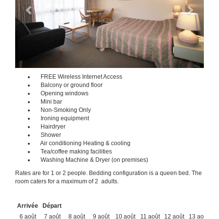
FREE Wireless Internet Access
Balcony or ground floor
Opening windows
Mini bar
Non-Smoking Only
Ironing equipment
Hairdryer
Shower
Air conditioning Heating & cooling
Tea/coffee making facilities
Washing Machine & Dryer (on premises)
Rates are for 1 or 2 people. Bedding configuration is a queen bed. The
room caters for a maximum of 2 adults.
Arrivée
Départ
6 août
7 août
8 août
9 août
10 août
11 août
12 août
13 août
14