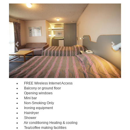
Previous
Next
FREE Wireless Internet Access
Balcony or ground floor
Opening windows
Mini bar
Non-Smoking Only
Ironing equipment
Hairdryer
Shower
Air conditioning Heating & cooling
Tea/coffee making facilities