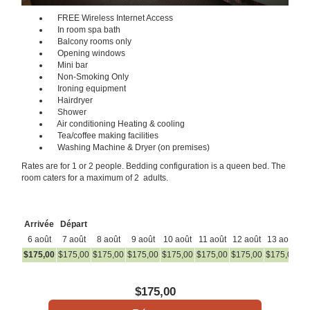
FREE Wireless Internet Access
In room spa bath
Balcony rooms only
Opening windows
Mini bar
Non-Smoking Only
Ironing equipment
Hairdryer
Shower
Air conditioning Heating & cooling
Tea/coffee making facilities
Washing Machine & Dryer (on premises)
Rates are for 1 or 2 people. Bedding configuration is a queen bed. The
room caters for a maximum of 2 adults.
Arrivée
Départ
6 août
7 août
8 août
9 août
10 août
11 août
12 août
13 août
14
$
175
,00
$
175
,00
$
175
,00
$
175
,00
$
175
,00
$
175
,00
$
175
,00
$
175
,00
$
1
$
175
,00