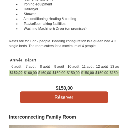
Ironing equipment
Hairdryer
Shower
Air conditioning Heating & cooling
Tea/coffee making facilities
Washing Machine & Dryer (on premises)
Rates are for 1 or 2 people. Bedding configuration is a queen bed & 2
single beds. The room caters for a maximum of 4 people.
Arrivée
Départ
6 août
7 août
8 août
9 août
10 août
11 août
12 août
13 août
14
$
150
,00
$
160
,00
$
160
,00
$
150
,00
$
150
,00
$
150
,00
$
150
,00
$
150
,00
$
1
$
150
,00
Interconnecting Family Room