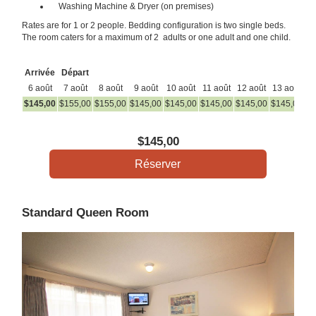
Washing Machine & Dryer (on premises)
Rates are for 1 or 2 people. Bedding configuration is two single beds.
The room caters for a maximum of 2 adults or one adult and one child.
Arrivée
Départ
6 août
7 août
8 août
9 août
10 août
11 août
12 août
13 août
14
$
145
,00
$
155
,00
$
155
,00
$
145
,00
$
145
,00
$
145
,00
$
145
,00
$
145
,00
$
1
$
145
,00
Standard Queen Room
Previous
Next