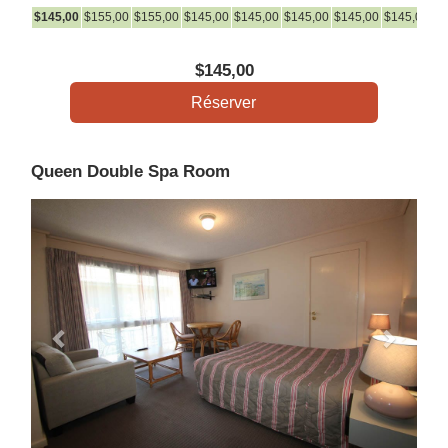
$
145
,00
$
155
,00
$
155
,00
$
145
,00
$
145
,00
$
145
,00
$
145
,00
$
145
,00
$
1
$
145
,00
Queen Double Spa Room
Previous
Next